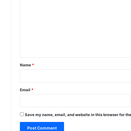
C
o
m
m
e
n
t
*
Name
*
Email
*
Save my name, email, and website in this browser for th