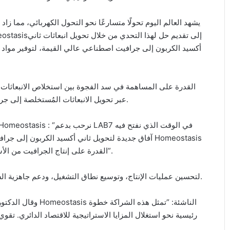
يشهد العالم اليوم تحولًا متسارعًا نحو التحول الكهربائي، مما ز
أكسيد الكربون إلى جرافيت اصطناعي عالي القيمة، لتوفير موا،
عبر تحويل الانبعاثات المُستخلصة إلى جرافيت الذي يمثل المكون الأساسي في بطاريات أيونات الليثيوم.
آفاق جديدة لتحويل ثاني أكسيد الكربون  Homeostasis
القدرة على إنتاج الجرافيت من الأسطول العالمي المتنامي لأصول استخلاص ثاني أكسيد الكربون”.
ومن خلال هذا التعاون، يستثمر LAB7 في Homeostasis لتحسين عمليات الإنتاج، وتوسيع نطاق التشغيل، ودعم جاهزية السوق.
الناشئة: “تمثل هذه
رئيسية نحو استغلال المزايا الاستراتيجية للاقتصاد الدائري. تقوي 