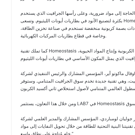
اد الحاجة إلى مواد ضرورية، وعلى رأسها الجرافيت الذي يستخدم
بكثرة لتصنيع الأنود في بطاريات أيونات الليثيوم. وتسعى Homeostasisإلى تقديم حل لهذا التحدي من خلال تحويل انبعاثات ثاني
د ذات بصمة كربونية منخفضة تستخدم في صناعة تخزين الطاقة
وخاصة في قطاع بطاريات المركبات الكهربائية.
كما تملك تقنية Homeostasis القدرة على المساهمة في سد الفجوة بين استخلاص الانبعاثات الكربونية وإنتاج المواد الحيوية،
وقال ماكوتو آير، المؤسس المشارك والرئيس التنفيذي لشركةHomeostasis : “نرحب بدعم LAB7 في الوقت الذي نفتح فيه
إلى جرافيت، وهي تقنية جديدة تخدم سوق الجرافيت المتنامي. وستوفر
وقال الدكتور جوليان لومباردي، المؤسس المشارك والمدير العلمي لشركة Homeostasis  الشراكة خطوة
تقنيتنا البنية التحتية للطاقة من خلال تحويل النفايات إلى مواد
خام مُتاحة على نطاق واسع.”