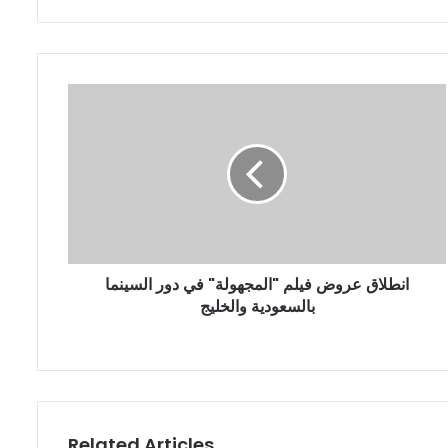
انطلاق
عروض
فيلم
"المجهولة"
في
دور
السينما
بالسعودية
والخليج
انطلاق عروض فيلم "المجهولة" في دور السينما
بالسعودية والخليج
Related Articles