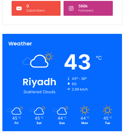
0
566k
Subscribers
Followers
Weather
43
℃
Riyadh
45º - 36º
6%
2.99 km/h
Scattered Clouds
45
45
44
44
45
℃
℃
℃
℃
℃
Fri
Sat
Sun
Mon
Tue