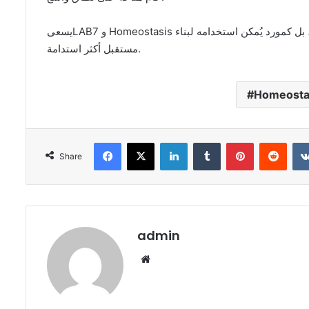
يسعىLAB7 و Homeostasis لإعادة صياغة رؤية الصناعات للانبعاثات الكربونية؛ ليس كمخلفات، بل كمورد يُمكن استخدامه لبناء
مستقبل أكثر استدامة.
Homeosta
Facebook
X
LinkedIn
Tumblr
Pinterest
Redd
Share
admin
Website