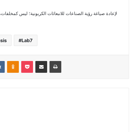
sis
Lab7
it
VKontakte
Odnoklassniki
Pocket
Share via Email
Print