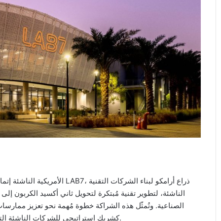
الناشئة، لتطوير تقنية مُبتكرة لتحويل ثاني أكسيد الكربون 
الصناعية. وتُمثّل هذه الشراكة خطوة مُهمة نحو تعزيز ممارسات
الكربون، كما تؤكد دور LAB7 كشريك استراتيجي للشركات الناشئة التي تطوّر حلولًا تقنية رائدة ومؤثرة.