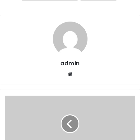
admin
Website
ريف
السعودية":
نمو
قياسي
لقطاع
المحاصيل
البعلية