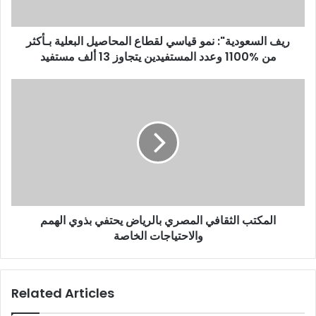
بـأكثر
من
ريف السعودية": نمو قياسي لقطاع المحاصيل البعلية بـأكثر
%1100
من %1100 وعدد المستفيدين يتجاوز 13 ألف مستفيد
وعدد
المستفيدين
يتجاوز
المكتب
13
الثقافي
ألف
المصري
مستفيد
بالرياض
يحتفي
بذوي
الهمم
والاحتياجات
الخاصة
المكتب الثقافي المصري بالرياض يحتفي بذوي الهمم
والاحتياجات الخاصة
Related Articles