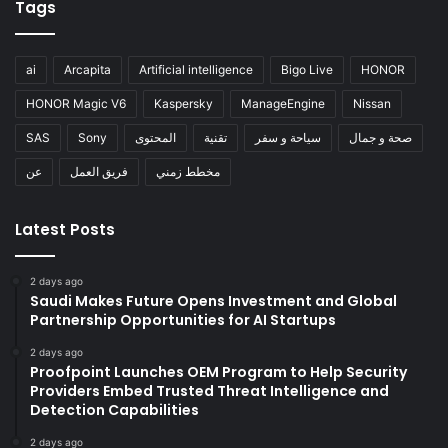
Tags
ai
Arcapita
Artificial intelligence
Bigo Live
HONOR
HONOR Magic V6
Kaspersky
ManageEngine
Nissan
صحة و جمال
سياحة و سفر
تقنية
المحتوى
Sony
SAS
مخطط زمني
فريق العمل
عن
Latest Posts
2 days ago
Saudi Makes Future Opens Investment and Global
Partnership Opportunities for AI Startups
2 days ago
Proofpoint Launches OEM Program to Help Security
Providers Embed Trusted Threat Intelligence and
Detection Capabilities
2 days ago