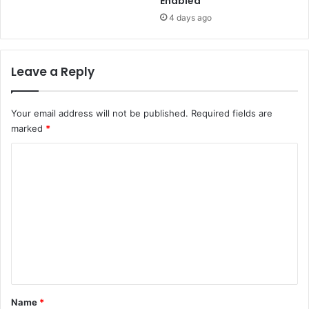
Enabled
4 days ago
Leave a Reply
Your email address will not be published.
Required fields are
marked
*
C
o
m
m
e
n
t
*
Name
*