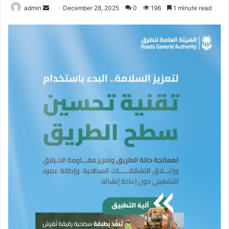
Send
admin
December 28, 2025
0
196
1 minute read
an
email