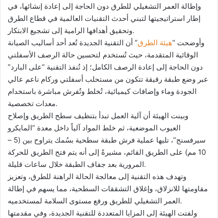
وإطالة العمر التشغيلي للطرق دون الحاجة إلى إعادة إنشائها، في
إطار استراتيجيتها لتبني أحدث التقنيات العالمية في قطاع الطرق
وتحقيق أهدافها الرامية إلى تشجيع الابتكار.
وأوضحت “
هيئة الطرق
” أن التقنية الجديدة تُعد أحد أساليب الصيانة
الوقائية المتقدمة، حيث تُستخدم لتحسين حالة الرصف الأسفلتي
دون الحاجة إلى إعادة الرصف الكامل؛ إذ تُنفذ التقنية “على البارد”
عبر وضع طبقة رقيقة تتكون من مستحلب أسفلتي وركام ناعم عالي
الجودة وماء وإضافات كيميائية، تُخلط وتُفرش مباشرة باستخدام
معدات تخصصية.
وبينت الهيئة أن آلية العمل تبدأ بتنظيف سطح الطريق وإصلاح
العيوب الموضعية، ثم خلط المواد آلياً داخل معدة “المايكرو
سيرفسنج”، تليها عملية فرش طبقة سطحية بسُمك يتراوح بين (5 –
10 مم) على الطريق القائم، مشيرةً إلى أنه يتم فتح الطريق للحركة
المرورية بعد جفاف الطبقة خلال ساعات قليلة.
وتهدف هذه التقنية إلى معالجة الحالة الراهنة للطرق، وتعزيز
مقاومتها للانزلاق، وإغلاق التشققات السطحية، مما يسهم في إطالة
العمر التشغيلي للطريق ورفع مستوى السلامة لمستخدميه.
ولفتت الهيئة إلى المزايا المتعددة للتقنية الجديدة، وفي مقدمتها