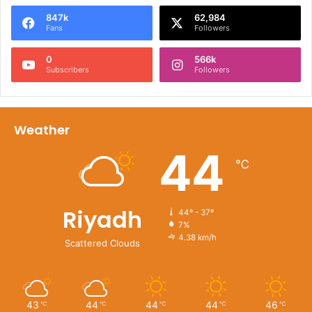
847k
62,984
Fans
Followers
0
566k
Subscribers
Followers
Weather
44
℃
Riyadh
44º - 37º
7%
4.38 km/h
Scattered Clouds
43
44
44
44
46
℃
℃
℃
℃
℃