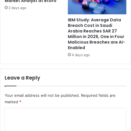
Market Analyst at etoro
ك
ئ
2 days ago
ة
ي
ص
د
IBM Study: Average Data
ق
ع
Breach Cost in Saudi
ا
مً
Arabia Reaches SAR 27
ر
Million in 2026, One in Four
ا
Malicious Breaches are AI-
ي
ل
Enabled
9
ل
د
ا
4 days ago
و
ب
ل
ت
ك
Leave a Reply
ا
ر
Your email address will not be published.
Required fields are
marked
*
C
o
m