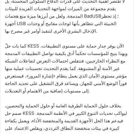
لا تقتصر أهمية التحديث على قدرات الدفاع السلوكي المحسنة، بل
يقدم مجموعة من الميزات لمواجهة التحديات الفريدة للبيئات
المدمجة. ولعل من أبرزها ميزة منع هجمات BadUSB؛ إذ تحظر
أجهزة USB الخبيثة التي تتظاهر بأنها لوحات مفاتيح أو وحدات
الإدخال البشري الأخرى لتنفيذ أوامر غير مصرح بها.
كما بات حلّ KESS الآن يوفر جدار حماية على مستوى التطبيقات،
وبهذا يتيح للمؤسسات تحكماً أدق بكيفية تواصل التطبيقات المدمجة
مع النظراء الخارجيين، فتتقلص احتمالات التعرض لتفاعلات الشبكة
غير الآمنة أو المشبوهة. كما يقدم التحديث تحسينات عملية منها
مؤشر مستوى الأمان الذي يعمل بنظام «إشارة المرور»، فيستعرض
فوراً الوضع الأمني للجهاز، ويساعد فرق التشغيل على تحديد الحاجة
إلى مستويات إضافية من الاهتمام أو التعديلات.
بخلاف حلول الحماية الطرفية العامة أو حلول الحماية والتحصين،
صمم حل KESS ليواكب تحديات التنوع الكبير في الأنظمة المدمجة.
فيدعم هذا الحل الأجهزة القديمة والمنخفضة الأداء، ويعمل بكفاءة
كبيرة في بيئات منخفضة النطاق الترددي، ويقلص الاعتماد على