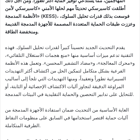
المهاجمين، مما يستدعي توفير حماية أكثر تطوراً. ومن أجل ذلك
أطلقت كاسبرسكي تحديثاً مهم لحلها الأمني «كاسبرسكي لأمن
)، فوسعت بذلك قدرات تحليل السلوك،
KESS
الأنظمة المدمجة» (
وعززت طبقات الحماية المتعددة المصممة للأجهزة المدمجة القديمة
ومنخفضة الطاقة.
يقدم التحديث الجديد تحسيناً كبيراً لقدرات تحليل السلوك. فهذه
التقنية تدعم ميزات أساسية منها «منع هجمات الاستغلال التلقائي»،
و«محرك المعالجة»، و«مضاد التشفير المحسن». وتعمل هذه الأنظمة
الفرعية بشكل متكامل لتمكين الحل من اكتشاف أكثر التهديدات
السيبرانية تطوراً وتعقيداً، ومنها التهديدات التي تلجأ إلى أساليب
المراوغة الدقيقة لتجاوز آليات الاكتشاف الإحصائية أو الثابتة، أو
للتحايل على تدابير التحصين والحماية التقليدية في البيئات المدمجة.
الغاية الأساسية من التحديث ضمان استفادة الأجهزة المدمجة من
آليات حماية اقتصر استخدامها في السابق على منظومات النقاط
الطرفية المتكاملة.