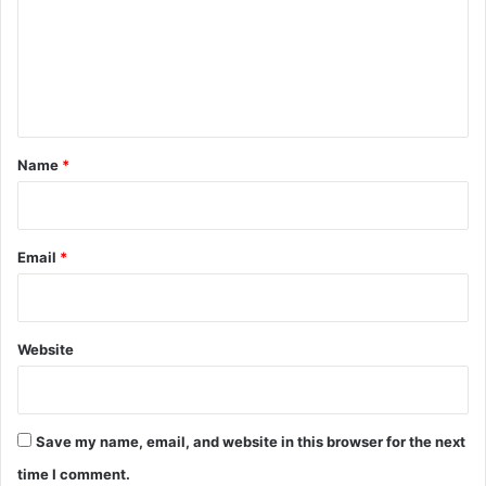
m
e
n
t
*
Name
*
Email
*
Website
Save my name, email, and website in this browser for the next
time I comment.