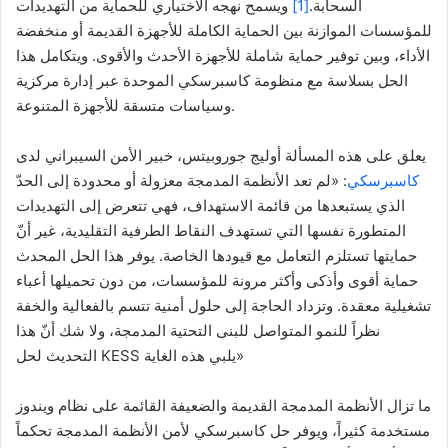
السحابة.
[1]
ويسمح نهجه الاختياري للحماية من التهديدات
للمؤسسات الموازنة بين الحماية الكاملة للأجهزة القديمة أو منخفضة
الأداء، وبين توفير حماية شاملة للأجهزة الأحدث والأقوى. ويتكامل هذا
الحل بسلاسة مع منظومة كاسبرسكي الموحدة عبر إدارة مركزية
وسياسات متسقة للأجهزة المتنوعة.
يعلق على هذه المسألة أوليج جوروبيتس، خبير الأمن السيبراني لدى
كاسبرسكي
: «لم تعد الأنظمة المدمجة معزولة أو محدودة إلى الحدّ
الذي يستبعدها من قائمة الاستهداف، فهي تتعرض إلى التهديدات
المتطورة نفسها التي تستهدف النقاط الطرفية التقليدية، غير أنّ
حمايتها تستلزم التعامل مع قيودها الخاصة. يوفر هذا الحل المحدث
حماية أقوى وأذكى وأكثر مرونة للمؤسسات، من دون تحميلها أعباء
تشغيلية معقدة. وتزداد الحاجة إلى حلول أمنية تتسم بالفعالية والخفة
نظراً للنمو المتواصل للبنى التحتية المدمجة، ولا شك أنّ هذا
التحديث لحل KESS يلبي هذه الغاية»
ما تزال الأنظمة المدمجة القديمة والضعيفة القائمة على نظام ويندوز
مستخدمة كثيراً، ويوفر حل كاسبرسكي لأمن الأنظمة المدمجة تحكماً