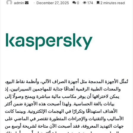
admin
S
December 27, 2025
0
174
2 minutes read
e
n
d
a
n
e
m
a
i
l
تُمثّل الأجهزة المدمجة مثل أجهزة الصراف الآلي، وأنظمة نقاط البيع،
والمعدات الطبية الرقمية أهدافًا جذابة للمهاجمين السيبرانيين، إذ
يمكن لاختراقها أن يوفر مكاسب مالية مباشرة ويمنح وصولًا إلى
بيانات بالغة الحساسية. ولهذا أصبحت هذه الأجهزة ضمن أكثر
الأهداف استهدافًا وتكرارًا في الهجمات الإلكترونية. وبينما كانت
الأساليب والتقنيات والإجراءات المتطورة تقتصر في الماضي على
جهات التهديد المعروفة، فقد أصبحت الآن متاحة لشريحة أوسع من