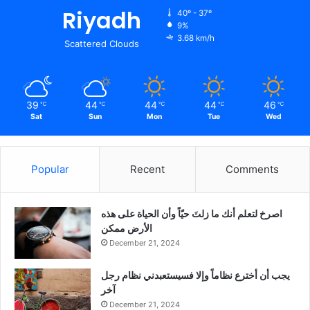
Riyadh
40º - 37º
9%
3.68 km/h
Scattered Clouds
39
44
44
44
46
℃
℃
℃
℃
℃
Sat
Sun
Mon
Tue
Wed
Popular
Recent
Comments
‫اصرخ لتعلم أنك ما زلتَ حيّاً وأن الحياة على هذه
الأرض ممكن
December 21, 2024
يجب أن أخترع نظاماً وإلا فسيستعبدني نظام رجل
آخر
December 21, 2024