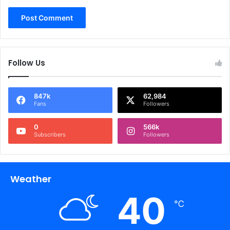
Follow Us
847k
62,984
Fans
Followers
0
566k
Subscribers
Followers
Weather
40
℃