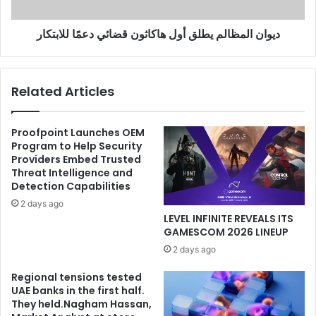
د
م
ا
ظ
ديوان المظالم يطلق أول هاكاثون قضائي دعمًا للابتكار
ل
ا
ع
ل
ز
م
ي
ي
Related Articles
ز
ط
ل
ل
ل
ق
Proofpoint Launches OEM
ص
أ
Program to Help Security
ق
و
Providers Embed Trusted
و
ل
Threat Intelligence and
ر
ه
Detection Capabilities
2
ا
2 days ago
0
ك
LEVEL INFINITE REVEALS ITS
2
ا
GAMESCOM 2026 LINEUP
5
ث
2 days ago
ب
و
م
ن
Regional tensions tested
ش
ق
UAE banks in the first half.
ا
ض
They held.Nagham Hassan,
ر
ا