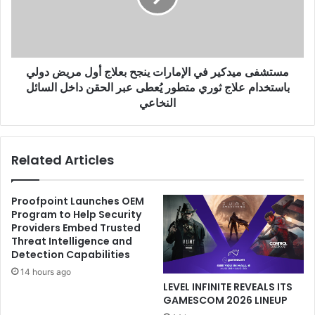
بعلاج
أول
مريض
دولي
مستشفى ميدكير في الإمارات ينجح بعلاج أول مريض دولي
باستخدام
باستخدام علاج ثوري متطور يُعطى عبر الحقن داخل السائل
علاج
ثوري
النخاعي
متطور
يُعطى
عبر
Related Articles
الحقن
داخل
السائل
Proofpoint Launches OEM
النخاعي
Program to Help Security
Providers Embed Trusted
Threat Intelligence and
Detection Capabilities
14 hours ago
LEVEL INFINITE REVEALS ITS
GAMESCOM 2026 LINEUP