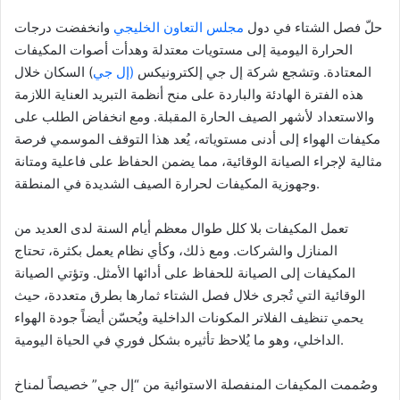
حلّ فصل الشتاء في دول
مجلس التعاون الخليجي
وانخفضت درجات
الحرارة اليومية إلى مستويات معتدلة وهدأت أصوات المكيفات
المعتادة. وتشجع شركة إل جي إلكترونيكس
(إل جي
) السكان خلال
هذه الفترة الهادئة والباردة على منح أنظمة التبريد العناية اللازمة
والاستعداد لأشهر الصيف الحارة المقبلة. ومع انخفاض الطلب على
مكيفات الهواء إلى أدنى مستوياته، يُعد هذا التوقف الموسمي فرصة
مثالية لإجراء الصيانة الوقائية، مما يضمن الحفاظ على فاعلية ومتانة
وجهوزية المكيفات لحرارة الصيف الشديدة في المنطقة.
تعمل المكيفات بلا كلل طوال معظم أيام السنة لدى العديد من
المنازل والشركات. ومع ذلك، وكأي نظام يعمل بكثرة، تحتاج
المكيفات إلى الصيانة للحفاظ على أدائها الأمثل. وتؤتي الصيانة
الوقائية التي تُجرى خلال فصل الشتاء ثمارها بطرق متعددة، حيث
يحمي تنظيف الفلاتر المكونات الداخلية ويُحسّن أيضاً جودة الهواء
الداخلي، وهو ما يُلاحظ تأثيره بشكل فوري في الحياة اليومية.
وصُممت المكيفات المنفصلة الاستوائية من “إل جي” خصيصاً لمناخ