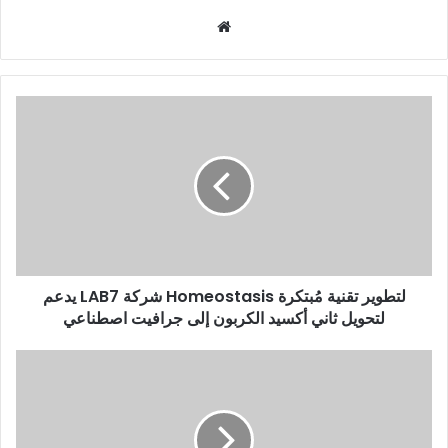
Website
يدعم
LAB7
شركة
Homeostasis
لتطوير
تقنية
مُبتكرة
لتحويل
ثاني
يدعم LAB7 شركة Homeostasis لتطوير تقنية مُبتكرة
أكسيد
لتحويل ثاني أكسيد الكربون إلى جرافيت اصطناعي
الكربون
إلى
جرافيت
مستشفى
اصطناعي
ميدكير
في
الإمارات
ينجح