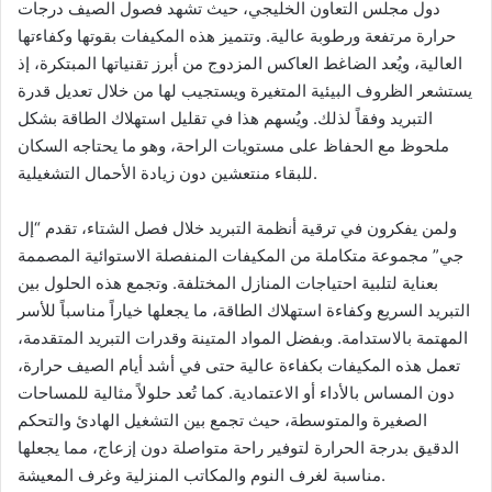
دول مجلس التعاون الخليجي، حيث تشهد فصول الصيف درجات
حرارة مرتفعة ورطوبة عالية. وتتميز هذه المكيفات بقوتها وكفاءتها
العالية، ويُعد الضاغط العاكس المزدوج من أبرز تقنياتها المبتكرة، إذ
يستشعر الظروف البيئية المتغيرة ويستجيب لها من خلال تعديل قدرة
التبريد وفقاً لذلك. ويُسهم هذا في تقليل استهلاك الطاقة بشكل
ملحوظ مع الحفاظ على مستويات الراحة، وهو ما يحتاجه السكان
للبقاء منتعشين دون زيادة الأحمال التشغيلية.
ولمن يفكرون في ترقية أنظمة التبريد خلال فصل الشتاء، تقدم “إل
جي” مجموعة متكاملة من المكيفات المنفصلة الاستوائية المصممة
بعناية لتلبية احتياجات المنازل المختلفة. وتجمع هذه الحلول بين
التبريد السريع وكفاءة استهلاك الطاقة، ما يجعلها خياراً مناسباً للأسر
المهتمة بالاستدامة. وبفضل المواد المتينة وقدرات التبريد المتقدمة،
تعمل هذه المكيفات بكفاءة عالية حتى في أشد أيام الصيف حرارة،
دون المساس بالأداء أو الاعتمادية. كما تُعد حلولاً مثالية للمساحات
الصغيرة والمتوسطة، حيث تجمع بين التشغيل الهادئ والتحكم
الدقيق بدرجة الحرارة لتوفير راحة متواصلة دون إزعاج، مما يجعلها
مناسبة لغرف النوم والمكاتب المنزلية وغرف المعيشة.