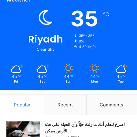
35
℃
Riyadh
35º - 35º
9%
4.39 km/h
Clear Sky
45
45
44
44
45
℃
℃
℃
℃
℃
Fri
Sat
Sun
Mon
Tue
Popular
Recent
Comments
‫اصرخ لتعلم أنك ما زلتَ حيّاً وأن الحياة على هذه
الأرض ممكن