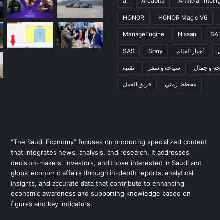
ai
Arcapita
Artificial intell
HONOR
HONOR Magic V6
ManageEngine
Nissan
SA
SAS
Sony
أخبار العالم
تقنية
سياحة و سفر
صحة و جم
فريق العمل
مخطط زمني
“The Saudi Economy” focuses on producing specialized content
that integrates news, analysis, and research. It addresses
decision-makers, investors, and those interested in Saudi and
global economic affairs through in-depth reports, analytical
insights, and accurate data that contribute to enhancing
economic awareness and supporting knowledge based on
figures and key indicators.