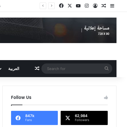
Facebook
X
YouTube
Instagram
Log In
Random A
Sideb
Proofpoint Launches OEM Program to Help Security Providers Embed Trusted Threat Intelligence and Detection Capabilities
Random Article
Search
العربية
for
Follow Us
847k
62,984
Fans
Followers