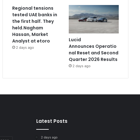
Regional tensions
tested UAE banks in
the first half. They
held.Nagham
Hassan, Market
Lucid
Analyst at etoro
Announces Operatio
2 days ago
nal Reset and Second
Quarter 2026 Results
2 days ago
Latest Posts
2 days ago