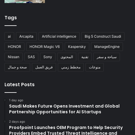
Tags
ai
Arcapita
Artificial intelligence
Big 5 Construct Saudi
HONOR
HONOR Magic V6
Kaspersky
ManageEngine
Nissan
SAS
Sony
المحتوى
تقنية
سياحة و سفر
منوعات
مخطط زمني
فريق العمل
صحة و جمال
Latest Posts
1 day ago
Saudi Makes Future Opens Investment and Global
Partnership Opportunities for AI Startups
2 days ago
Proofpoint Launches OEM Program to Help Security
Providers Embed Trusted Threat Intelligence and