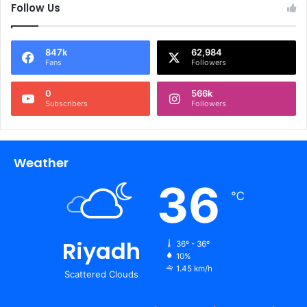
Follow Us
847k
62,984
Fans
Followers
0
566k
Subscribers
Followers
Weather
36
℃
Riyadh
36º - 36º
10%
1.45 km/h
Scattered Clouds