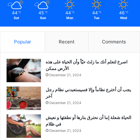
44
45
44
44
46
℃
℃
℃
℃
℃
Sat
Sun
Mon
Tue
Wed
Popular
Recent
Comments
‫اصرخ لتعلم أنك ما زلتَ حيّاً وأن الحياة على هذه
الأرض ممكن
December 21, 2024
يجب أن أخترع نظاماً وإلا فسيستعبدني نظام رجل
آخر
December 21, 2024
الحياة شعلة إما أن نحترق بنارها أو نطفئها و نعيش
في ظلام
December 21, 2024