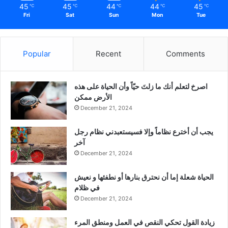
45
45
44
44
45
℃
℃
℃
℃
℃
Fri
Sat
Sun
Mon
Tue
Popular
Recent
Comments
‫اصرخ لتعلم أنك ما زلتَ حيّاً وأن الحياة على هذه
الأرض ممكن
December 21, 2024
يجب أن أخترع نظاماً وإلا فسيستعبدني نظام رجل
آخر
December 21, 2024
الحياة شعلة إما أن نحترق بنارها أو نطفئها و نعيش
في ظلام
December 21, 2024
زيادة القول تحكي النقص في العمل ومنطق المرء