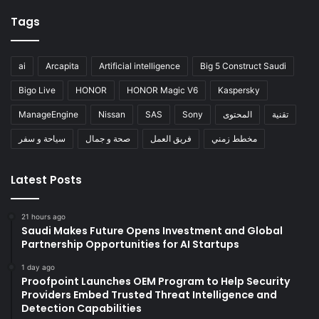
Tags
ai
Arcapita
Artificial intelligence
Big 5 Construct Saudi
Bigo Live
HONOR
HONOR Magic V6
Kaspersky
ManageEngine
Nissan
SAS
Sony
المحتوى
تقنية
مخطط زمني
فريق العمل
صحة و جمال
سياحة و سفر
Latest Posts
21 hours ago
Saudi Makes Future Opens Investment and Global
Partnership Opportunities for AI Startups
1 day ago
Proofpoint Launches OEM Program to Help Security
Providers Embed Trusted Threat Intelligence and
Detection Capabilities